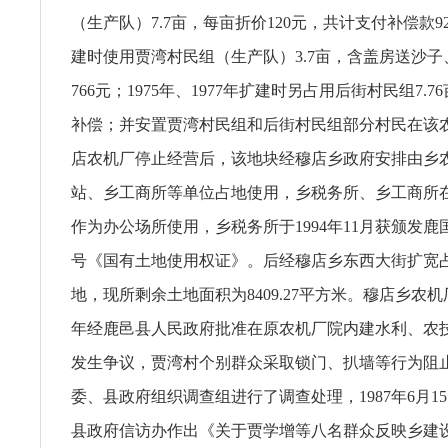
（生产队）7.7亩，每亩折价120元，共计支付补偿款92
建时使用贾湾村民组（生产队）3.7亩，含盖房送沙
766元；1975年、1977年扩建时另占用后街村民组7.
补偿；并安置贾湾村民组和后街村民组部分村民在该
店农机厂停止经营后，该地块经穆店乡政府安排由乡
站、乡工商所等单位占地使用，乡税务所、乡工商所
作为办公场所使用，乡税务所于1994年11月获颁发鹿国用
号《国有土地使用权证》。后经穆店乡东西大街扩宽
地，现所剩余土地面积为8409.27平方米。穆店乡农机厂
年经鹿邑县人民政府批准在原农机厂院内建水利、农
发生争议，贾湾村个别群众采取锁门、扒墙等行为阻
委、县政府组织调查组进行了调查处理，1987年6月1
县政府信访办作出《关于贾学增等八名群众反映乡建