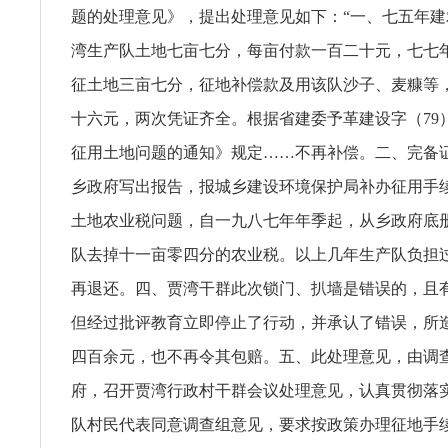
题的处理意见》，提出处理意见如下：“一、七五年
湾生产队土地七亩七分，每亩付款一百二十元，七七
征土地三亩七分，征地补偿款及用该队沙子、麦糠等
十六元，两次凭证齐全。根据省建委予革建设字（79）
征用土地问题的通知》规定……不再补偿。二、完备
乡政府写出报告，报城乡建设环境保护局补办征用手
土地农业税问题，自一九八七年年季起，从乡政府底
队去掉十一亩零四分的农业税。以上几年生产队负担
再退还。四、贾湾干群此次锁门、扒墙是错误的，且
但经过批评教育立即停止了行动，并承认了错误，所
四百余元，也不再令其包赔。五、此处理意见，由调
府，召开贾湾行政村干群会议处理意见，认真贯彻落
队村民代表同意调查组意见，要求按政策办理征地手