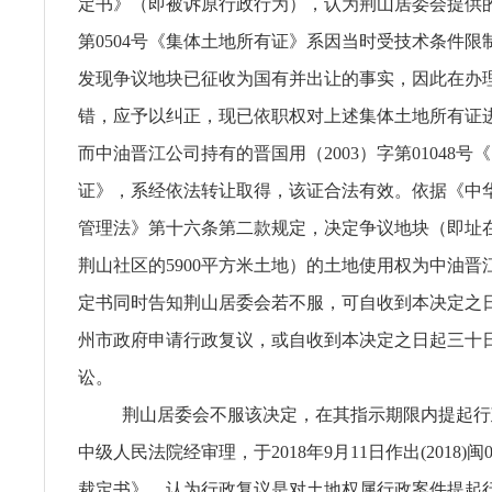
定书》（即被诉原行政行为），认为荆山居委会提供的晋
第0504号《集体土地所有证》系因当时受技术条件限
发现争议地块已征收为国有并出让的事实，因此在办
错，应予以纠正，现已依职权对上述集体土地所有证
而中油晋江公司持有的晋国用（2003）字第01048号
证》，系经依法转让取得，该证合法有效。依据《中
管理法》第十六条第二款规定，决定争议地块（即址
荆山社区的5900平方米土地）的土地使用权为中油晋
定书同时告知荆山居委会若不服，可自收到本决定之
州市政府申请行政复议，或自收到本决定之日起三十
讼。
荆山居委会不服该决定，在其指示期限内提起行
中级人民法院经审理，于2018年9月11日作出(2018)闽
裁定书》，认为行政复议是对土地权属行政案件提起