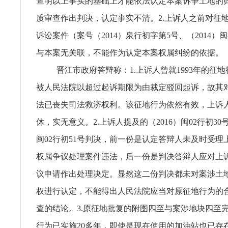
查明以上事实的基础上才能依法认定本案诉争土地的
质审查作出判决，认定事实不清。2.上诉人之前对征
诉讼案件（案号（2014）泉行初字第5号、（2014）闽
与本案无关联，不能作为认定本案权属纠纷的依据。
晋江市政府答辩称：1.上诉人曾就1993年的征
被人民法院以超过起诉期限为由裁定驳回起诉，故其
法已丧失司法救济权利。该征地行为依然有效，上诉
休，实无意义。2.上诉人提及的（2016）闽02行初30号
闽02行初51号判决，前一份是认定答辩人未及时受理
权属争议处理案件违法，后一份是判决答辩人应对上
议申请作出处理决定。显然这二份判决都未对案涉土
权进行认定，不能得出人民法院应当对原征地行为的
查的结论。3.原征地批复的附图四至与案涉地块四至
行为已实施20多年，即使是现在使用的加油站也已存在