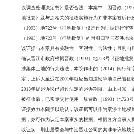
议调查处理决定书》是否合法。本案中，因晋政（1993
地批复》及与之相关的征收实施行为并非本案被诉行
（1993）地723号《征地批复》仅是作为证据进行审
（1993）地723号《征地批复》的附图四至与案涉地
该证据与本案具有关联性、客观性、合法性；且荆山
确认晋江市政府根据晋政（1993）地723号《征地批
涉集体土地的行为违法，本院作出的（2014）闽行终字
定，上诉人至迟在2001年就应当知道讼争地块已被征
2013年提起诉讼已超过法定的起诉期限。由上可知，案
被征收后，已实际交付使用，故晋政（1993）地723
证据效力本院予以确认，该证据可以作为案涉土地权
据，亦可作为认定本案事实的根据。根据各方当事人
以证实，荆山居委会与中油晋江公司的案涉争议地块已于1