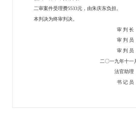
二审案件受理费5533元，由朱庆东负担。
本判决为终审判决。
审 判 
审 判 
审 判 
二〇一九年十一
法官助
书 记 