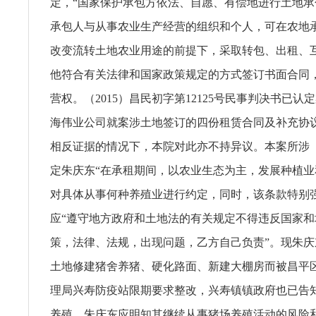
定，“国家保护承包方依法、自愿、有偿地进行土地承
承包人与从事农业生产经营的组织和个人，可在农地
改变流转土地农业用途的前提下，采取转包、出租、
他符合有关法律和国家政策规定的方式签订书面合同
营权。（2015）昌民初字第12125号民事判决书已认
海伟业公司就案涉土地签订的四份租赁合同及补充协
相反证据的情况下，本院对此亦不持异议。本案所涉
定朱庆东“在承租期间，以农业生态为主，发展种植业
对具体从事何种养殖业进行约定，同时，该条款特别
应“遵守地方政府和土地法的有关规定不得违反国家和
策，法律、法规，出现问题，乙方自己负责”。现朱
土地修建猪舍养猪、硬化路面、新建大棚房而被昌平
理局兴寿防疫站限期要求整改，兴寿镇镇政府也已告
养殖，朱庆东应明知其继续从事猪场养殖活动的风险