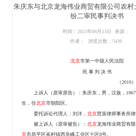
朱庆东与北京龙海伟业商贸有限公司农村
纷二审民事判决书
时间：2021年06月23日
来源：
作者：
浏览次数：5439
北京
市第一中级人民法院
民 事 判 决 书
（2019
上诉人（原审原告）：朱庆东，男，汉族，1967年
生，住
北京
市朝阳区。
委托诉讼代理人：刘洋，
北京
慧策律师事务所律
被上诉人（原审被告）：
北京
龙海伟业商贸有限
京
市昌平区崔村镇西辛峰工业区十区8号。