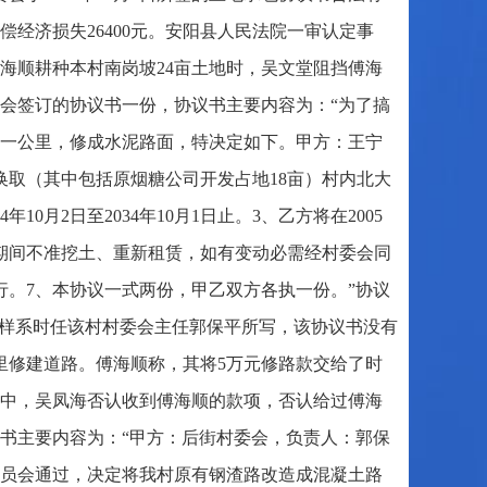
经济损失26400元。安阳县人民法院一审认定事
傅海顺耕种本村南岗坡24亩土地时，吴文堂阻挡傅海
会签订的协议书一份，协议书主要内容为：“为了搞
一公里，修成水泥路面，特决定如下。甲方：王宁
换取（其中包括原烟糖公司开发占地18亩）村内北大
0月2日至2034年10月1日止。3、乙方将在2005
赁期间不准挖土、重新租赁，如有变动必需经村委会同
行。7、本协议一式两份，甲乙双方各执一份。”协议
字样系时任该村村委会主任郭保平所写，该协议书没有
村里修建道路。傅海顺称，其将5万元修路款交给了时
中，吴凤海否认收到傅海顺的款项，否认给过傅海
书主要内容为：“甲方：后街村委会，负责人：郭保
员会通过，决定将我村原有钢渣路改造成混凝土路