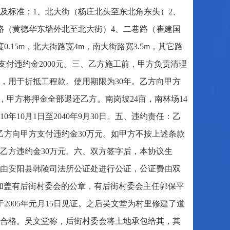
及标准：1、北大街（杨庄北头至东北角东头）2、
路（黄德华东墙外北至北大街）4、二巷路（崔建国
15m，北大街路宽4m，南大街路宽3.5m，其它路
方支付违约金2000元。三、乙方施工前，甲方负责清理
，用于折抵工程款。使用期限为30年。乙方向甲方
，甲方将押金全部退还乙方。南岗坡24亩，南林场14
010年10月1日至2040年9月30日。五、违约责任：乙
时乙方向甲方支付违约金30万元。如甲方不按上述条款
乙方违约金30万元。六、双方签字后，本协议生
由安阳县韩陵司法所公证处进行公证，公证费由双
加盖有后街村委会的公章，有后街村委会主任郭保平
于2005年元月15日见证。之后吴文堂为村里修建了道
验收合格。吴文堂称，后街村委会将土地承包给其，其