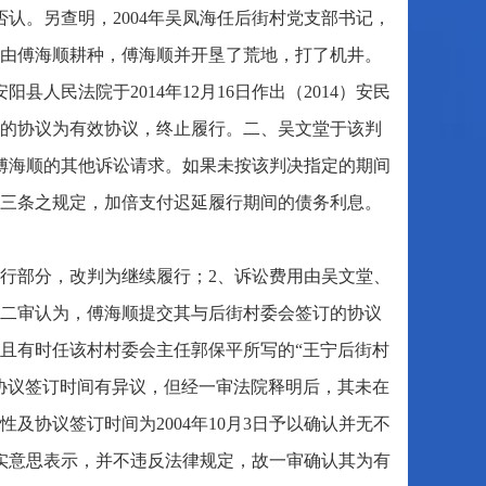
否认。另查明，2004年吴凤海任后街村党支部书记，
一直由傅海顺耕种，傅海顺并开垦了荒地，打了机井。
县人民法院于2014年12月16日作出（2014）安民
日签订的协议为有效协议，终止履行。二、吴文堂于该判
告傅海顺的其他诉讼请求。如果未按该判决指定的期间
三条之规定，加倍支付迟延履行期间的债务利息。
行部分，改判为继续履行；2、诉讼费用由吴文堂、
二审认为，傅海顺提交其与后街村委会签订的协议
且有时任该村村委会主任郭保平所写的“王宁后街村
协议签订时间有异议，但经一审法院释明后，其未在
协议签订时间为2004年10月3日予以确认并无不
真实意思表示，并不违反法律规定，故一审确认其为有