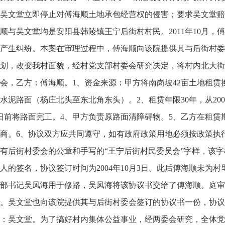
吴文堂立即停止对傅海顺土地承包经营权的侵害；要求吴文堂赔偿
顺与吴文堂均是安阳县韩陵镇王宁后街村村民。2011年10月，
产生纠纷。本案在审理过程中，傅海顺向该院提供其与后街村委
划，改变我村面貌，经村党支部村委会研究决定，将村内北大街
会，乙方：傅海顺。1、资金来源：甲方将南岗坡42亩土地租赁
水泥路面（杨庄北头至东北角东头）。2、租赁年限30年，从2004年1
1日前将路面完工。4、甲方负责原路面清障碍物。5、乙方在租
商。6、协议双方应共同遵守，如有政府政策用地必须按政策执
有后街村委会的公章和手写的“王宁后街村民委员会”字样，该
人的签名，协议签订时间为2004年10月3日。此后傅海顺未为
部书记吴凤海用于修路，吴凤海将该协议书交给了傅海顺。庭审
。吴文堂也向该院提供其与后街村委会签订的协议书一份，协议
：吴文堂。为了搞好村内集体公益事业，经两委会研究，全体党