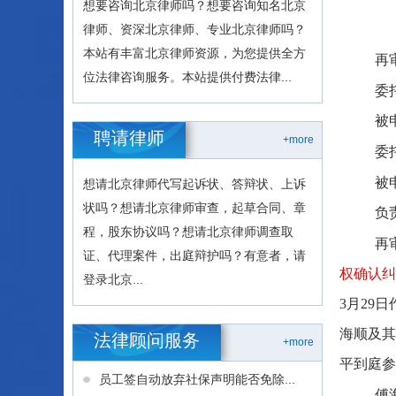
想要咨询北京律师吗？想要咨询知名北京
律师、资深北京律师、专业北京律师吗？
本站有丰富北京律师资源，为您提供全方
再
位法律咨询服务。本站提供付费法律...
委
被
聘请律师
+more
委
被
想请北京律师代写起诉状、答辩状、上诉
状吗？想请北京律师审查，起草合同、章
负
程，股东协议吗？想请北京律师调查取
再
证、代理案件，出庭辩护吗？有意者，请
权确认纠
登录北京...
3月29
海顺及其
法律顾问服务
+more
平到庭参
员工签自动放弃社保声明能否免除...
傅