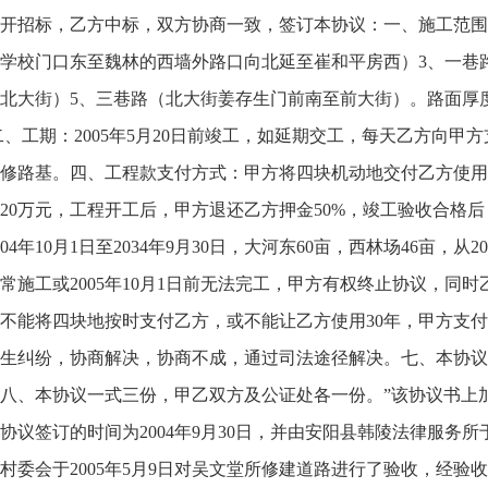
开招标，乙方中标，双方协商一致，签订本协议：一、施工范围
学校门口东至魏林的西墙外路口向北延至崔和平房西）3、一巷
北大街）5、三巷路（北大街姜存生门前南至前大街）。路面厚度0.
二、工期：2005年5月20日前竣工，如延期交工，每天乙方向甲
修路基。四、工程款支付方式：甲方将四块机动地交付乙方使用
20万元，工程开工后，甲方退还乙方押金50%，竣工验收合格后
04年10月1日至2034年9月30日，大河东60亩，西林场46亩，从2
常施工或2005年10月1日前无法完工，甲方有权终止协议，同
不能将四块地按时支付乙方，或不能让乙方使用30年，甲方支付
生纠纷，协商解决，协商不成，通过司法途径解决。七、本协议
八、本协议一式三份，甲乙双方及公证处各一份。”该协议书上
协议签订的时间为2004年9月30日，并由安阳县韩陵法律服务所
村委会于2005年5月9日对吴文堂所修建道路进行了验收，经