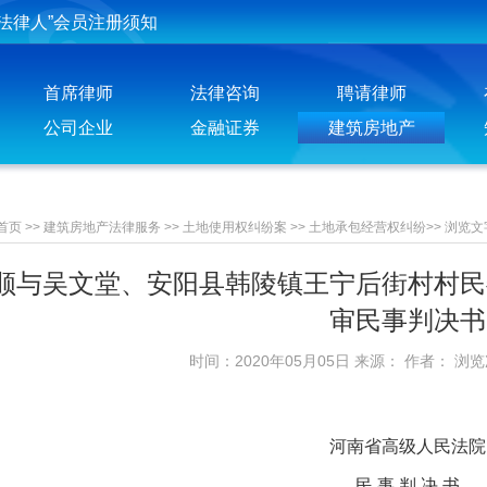
投稿须知
聘请律师须知
首席律师
法律咨询
聘请律师
公司企业
金融证券
建筑房地产
首页
>>
建筑房地产法律服务
>>
土地使用权纠纷案
>>
土地承包经营权纠纷
>>
浏览文
顺与吴文堂、安阳县韩陵镇王宁后街村村民
审民事判决书
时间：2020年05月05日 来源： 作者： 浏
河南省高级人民法院
民 事 判 决 书