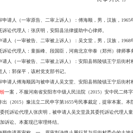
审申请人（一审原告、二审上诉人）：傅海顺，男，汉族，1965年
托诉讼代理人：张庆明，安阳县法律援助中心律师。
申请人（一审被告、二审被上诉人）：吴文堂，男，汉族，1968年
托诉讼代理人：童振峰、段国臣，河南北京华泰（郑州）律师事
申请人（一审被告、二审被上诉人）：安阳县韩陵镇王宁后街村
责人：郭保平，该村党支部书记。
审申请人傅海顺因与被申请人吴文堂、安阳县韩陵镇王宁后街村
纷
一案，不服河南省安阳市中级人民法院（2015）安中民二终字
日作出（2015）豫法立二民申字第1655号民事裁定，提审本案
委托诉讼代理人张庆明，被申请人吴文堂及其委托诉讼代理人童
加诉讼。本案现已审理终结。
海顺申请再审称，一、原审判决终止履行其与后街村委会的土地