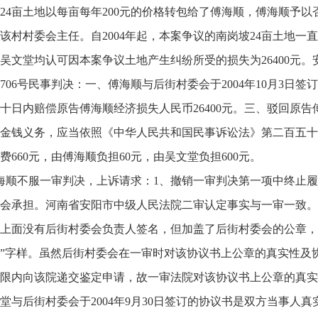
24亩土地以每亩每年200元的价格转包给了傅海顺，傅海顺予以
该村村委会主任。自2004年起，本案争议的南岗坡24亩土地
吴文堂均认可因本案争议土地产生纠纷所受的损失为26400元。安阳
1706号民事判决：一、傅海顺与后街村委会于2004年10月3
十日内赔偿原告傅海顺经济损失人民币26400元。三、驳回原
金钱义务，应当依照《中华人民共和国民事诉讼法》第二百五十
费660元，由傅海顺负担60元，由吴文堂负担600元。
海顺不服一审判决，上诉请求：1、撤销一审判决第一项中终止履
会承担。河南省安阳市中级人民法院二审认定事实与一审一致。
上面没有后街村委会负责人签名，但加盖了后街村委会的公章，
”字样。虽然后街村委会在一审时对该协议书上公章的真实性及
限内向该院递交鉴定申请，故一审法院对该协议书上公章的真实性及
堂与后街村委会于2004年9月30日签订的协议书是双方当事人