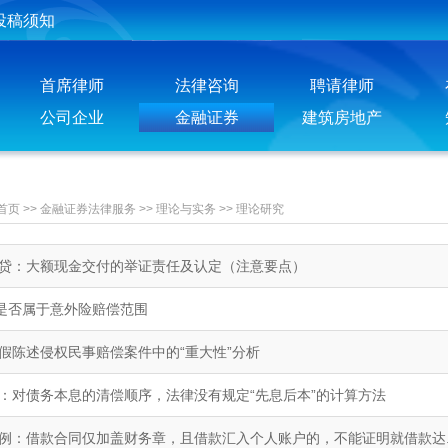
投稿须知
聘请律师须知
首席律师
法律咨询
聘请律师
公司企业
金融证券
建筑房地产
首页
>>
金融证券法律服务
>>
理论与实务
>>
理论研究
贷：大额现金交付的举证责任及认定（注意要点）
”是否属于意外险赔偿范围
假陈述侵权民事赔偿案件中的“重大性”分析
：对债务本息的清偿顺序，法律没有规定“先息后本”的计算方法
例：借款合同仅加盖财务章，且借款汇入个人账户的，不能证明就借款达..