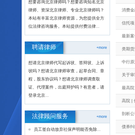
想要咨询北京律师吗？想要咨询知名北京
律师、资深北京律师、专业北京律师吗？
消费金
本站有丰富北京律师资源，为您提供全方
信托项
位法律咨询服务。本站提供付费法律...
最新案
聘请律师
+more
类期货
中行原
想请北京律师代写起诉状、答辩状、上诉
状吗？想请北京律师审查，起草合同、章
关于审
程，股东协议吗？想请北京律师调查取
证、代理案件，出庭辩护吗？有意者，请
最高院
登录北京...
高院 
剖析公
法律顾问服务
+more
债券纠
员工签自动放弃社保声明能否免除...