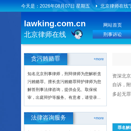
今天是：
2026年08月07日 星期五
北京律师在线“
北京律师在线
lawking.com.cn
网站首页
北京律师在线
北京律师在线
刑事诉讼
贪污贿赂罪
+more
知名北京刑事律师，刑辩律师为您解析贪
资深北京
污贿赂罪。擅长贪污贿赂罪辩护律师为您
自诉，附
解答刑事法律咨询，提供会见、取保候
多起无罪
审，出庭辩护等服务。有意者，请登录...
法律咨询服务
+more
罪名解