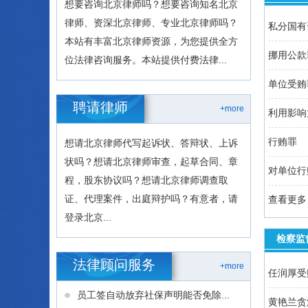
想要咨询北京律师吗？想要咨询知名北京
律师、资深北京律师、专业北京律师吗？
私分国有
本站有丰富北京律师资源，为您提供全方
挪用公款
位法律咨询服务。本站提供付费法律...
单位受贿
聘请律师
+more
利用影响
行贿罪
想请北京律师代写起诉状、答辩状、上诉
状吗？想请北京律师审查，起草合同、章
对单位行
程，股东协议吗？想请北京律师调查取
证、代理案件，出庭辩护吗？有意者，请
查看更多 
登录北京...
检察监
法律顾问服务
+more
任润厚受
员工签自动放弃社保声明能否免除...
黄艳兰贪