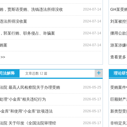
贿，贾斯语受贿、洗钱违法所得没收
GH某受
2024-07-14
违法所得没收案
刘某被控
2024-07-14
，郭某行贿、职务侵占、诈骗案
挪用公款
2024-07-14
贿案
游某涉嫌
2024-07-14
>>
查看更多 
+
司法解释
理论研
文章总数 12 篇
法院 最高人民检察院关于办理受贿
受贿案件
2026-05-25
处理“小金库”相关违纪行为
巨额财产
2026-05-17
小金库”和使用“小金库”款项违法
新类型受
2026-05-17
法院 关于印发《全国法院审理经
非特定关
2026-05-17