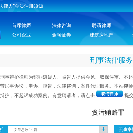
法律人”会员注册须知
投稿须知
首席律师
法律咨询
聘请律师
聘请律师须知
公司企业
金融证券
建筑房地产
刑事法律服务
刑事辩护律师为犯罪嫌疑人、被告人提供会见、取保候审、不起
带民事诉讼，申诉、控告，法律咨询，案件代理服务。本站律师
辩护，不起诉成功案例。有意聘请者，请点击
提
贪污贿赂罪
+
析
刑事案
文章总数 14 篇