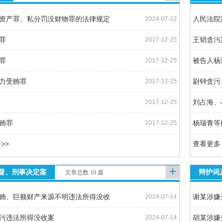
资产罪、私分罚没财物罪的法律规定
人民法院
2024-07-12
罪
王韬贪污
2017-12-25
罪
被告人杨
2017-12-25
力受贿罪
尉钟贪污
2017-12-25
刘占海、
2017-12-25
贿罪
杨瑞青等
2017-12-25
>>
查看更多 
+
督、刑事决定案
辩护词
文章总数 10 篇
贿、巨额财产来源不明违法所得没收
谢某涉嫌
2024-07-14
污违法所得没收案
胡某涉嫌
2024-07-14