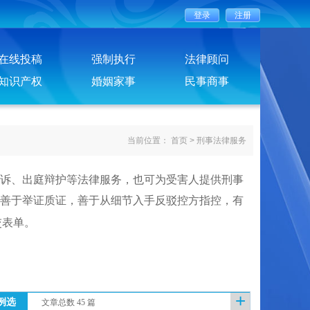
在线投稿
强制执行
法律顾问
知识产权
婚姻家事
民事商事
当前位置：
首页
>
刑事法律服务
诉、出庭辩护等法律服务，也可为受害人提供刑事
善于举证质证，善于从细节入手反驳控方指控，有
交表单。
+
例选
文章总数 45 篇