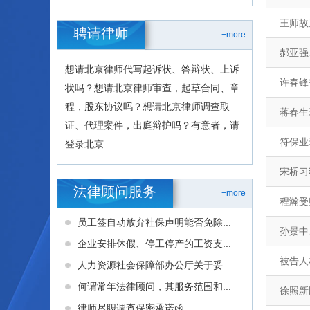
王师故
聘请律师
+more
郝亚强
想请北京律师代写起诉状、答辩状、上诉
许春锋
状吗？想请北京律师审查，起草合同、章
程，股东协议吗？想请北京律师调查取
蒋春生
证、代理案件，出庭辩护吗？有意者，请
符保业
登录北京...
宋桥习
法律顾问服务
+more
程瀚受
员工签自动放弃社保声明能否免除...
孙景中
企业安排休假、停工停产的工资支...
被告人
人力资源社会保障部办公厅关于妥...
何谓常年法律顾问，其服务范围和...
徐照新
律师尽职调查保密承诺函