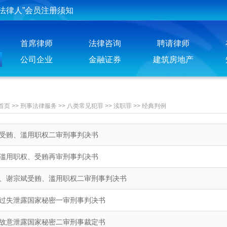
法律人”会员注册须知
投稿须知
首席律师
法律咨询
聘请律师
聘请律师须知
公司企业
金融证券
建筑房地产
首页
>>
刑事法律服务
>>
八类常见犯罪
>>
渎职罪
>>
经典判例
受贿、滥用职权二审刑事判决书
滥用职权、受贿再审刑事判决书
、谢宗斌受贿、滥用职权二审刑事判决书
过失泄露国家秘密一审刑事判决书
故意泄露国家秘密二审刑事裁定书