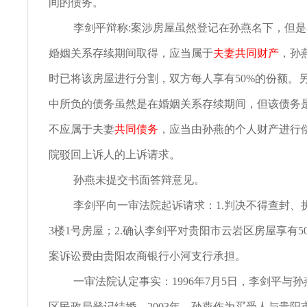
间的债务。
李剑平辩称:案涉房屋虽然登记在孙燕名下，但
婚姻关系存续期间取得，应当属于
夫妻共同财产
，孙
时已将该房屋进行分割，双方每人享有50%的份额。
中所负的债务虽然是在婚姻关系存续期间，但该债务
不应属于夫妻
共同债务
，应当由孙燕的个人财产进行
院驳回上诉人的上诉请求。
孙燕未提交书面答辩意见。
李剑平向一审法院起诉请求：1.判决不得查封、
3楼1号房屋；2.确认李剑平对贵阳市云岩区房屋享有50
案诉讼费由贵阳农商银行小河支行承担。
一审法院认定事实：1996年7月5日，李剑平与
区民政局登记结婚。2003年，孙燕作为买受人与贵阳