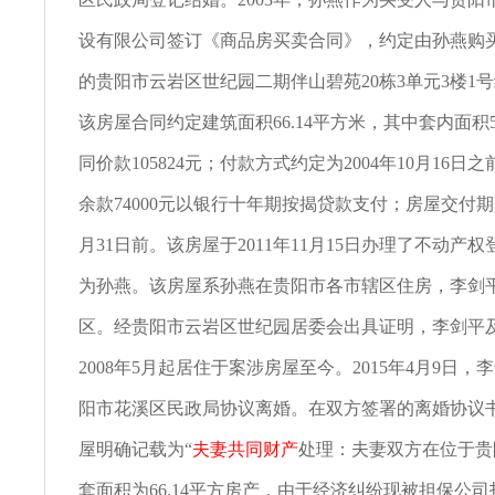
设有限公司签订《商品房买卖合同》，约定由孙燕购
的贵阳市云岩区世纪园二期伴山碧苑20栋3单元3楼1
该房屋合同约定建筑面积66.14平方米，其中套内面积5
同价款105824元；付款方式约定为2004年10月16日之
余款74000元以银行十年期按揭贷款支付；房屋交付期限
月31日前。该房屋于2011年11月15日办理了不动产
为孙燕。该房屋系孙燕在贵阳市各市辖区住房，李剑
区。经贵阳市云岩区世纪园居委会出具证明，李剑平
2008年5月起居住于案涉房屋至今。2015年4月9日
阳市花溪区民政局协议离婚。在双方签署的离婚协议
屋明确记载为“
夫妻共同财产
处理：夫妻双方在位于贵
套面积为66.14平方房产，由于经济纠纷现被担保公