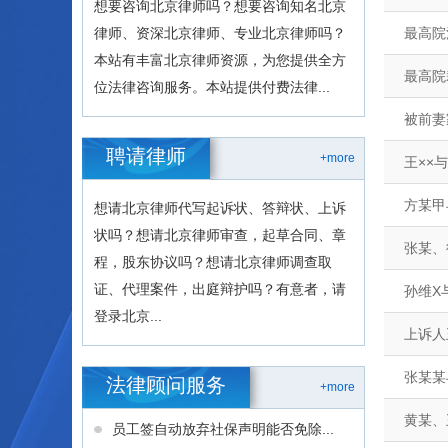
想要咨询北京律师吗？想要咨询知名北京
律师、资深北京律师、专业北京律师吗？
最高院
本站有丰富北京律师资源，为您提供全方
最高院
位法律咨询服务。本站提供付费法律...
被前妻
聘请律师
+more
王××
方某甲
想请北京律师代写起诉状、答辩状、上诉
状吗？想请北京律师审查，起草合同、章
张某、
程，股东协议吗？想请北京律师调查取
证、代理案件，出庭辩护吗？有意者，请
孙维X
登录北京...
上诉人
张某某
法律顾问服务
+more
黄某、
员工签自动放弃社保声明能否免除...