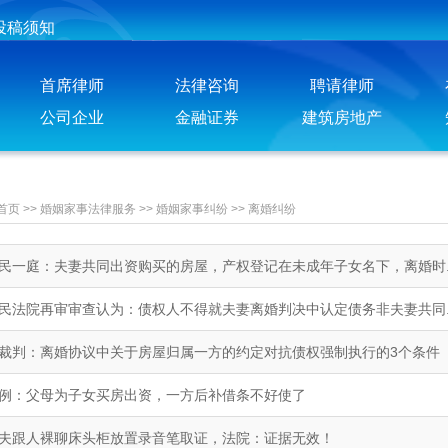
投稿须知
聘请律师须知
首席律师
法律咨询
聘请律师
公司企业
金融证券
建筑房地产
首页
>>
婚姻家事法律服务
>>
婚姻家事纠纷
>>
离婚纠纷
民一庭：夫妻共同出资购买的房屋，产权登记在未成年子女名下，离婚时..
民法院再审审查认为：债权人不得就夫妻离婚判决中认定债务非夫妻共同..
裁判：离婚协议中关于房屋归属一方的约定对抗债权强制执行的3个条件
例：父母为子女买房出资，一方后补借条不好使了
夫跟人裸聊床头柜放置录音笔取证，法院：证据无效！