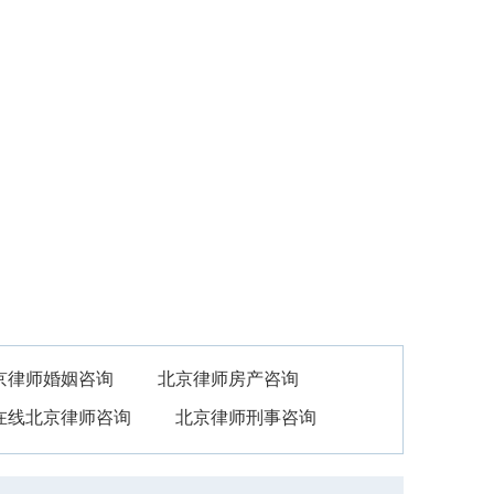
法律顾问
关于我们
婚姻家事
民事商事
京律师婚姻咨询
北京律师房产咨询
在线北京律师咨询
北京律师刑事咨询