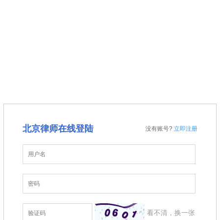
聘请律师须知
法律咨询须知
首席律师
法律咨询
聘请律师
法律人”会员注册须知
公司企业
金融证券
建筑房地产
投稿须知
聘请律师须知
北京律师在线登陆
没有账号?
立即注册
看不清，换一张