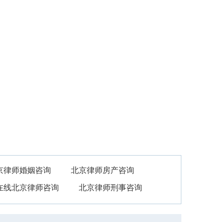
法律顾问
关于我们
婚姻家事
民事商事
京律师婚姻咨询
北京律师房产咨询
在线北京律师咨询
北京律师刑事咨询