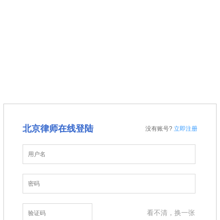
聘请律师须知
法律咨询须知
首席律师
法律咨询
聘请律师
法律人”会员注册须知
公司企业
金融证券
建筑房地产
投稿须知
聘请律师须知
北京律师在线登陆
没有账号?
立即注册
看不清，换一张